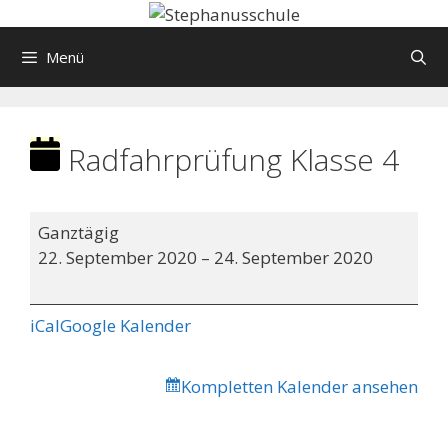
Springe
zum
Menü
Inhalt
Radfahrprüfung Klasse 4
Radfahrprüfung
Ganztägig
Klasse
22. September 2020
–
24. September 2020
4
iCal
Google Kalender
Kompletten Kalender ansehen