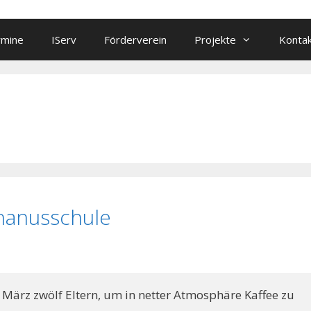
rmine
IServ
Förderverein
Projekte
Konta
hanusschule
März zwölf Eltern, um in netter Atmosphäre Kaffee zu 