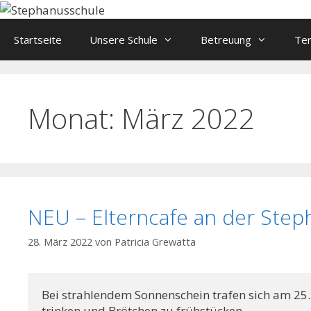
Springe
zum
Startseite
Unsere Schule
Betreuung
Te
Inhalt
Monat:
März 2022
NEU – Elterncafe an der Step
28. März 2022
von
Patricia Grewatta
Bei strahlendem Sonnenschein trafen sich am 25. 
trinken und Brötchen zu frühstücken. 
