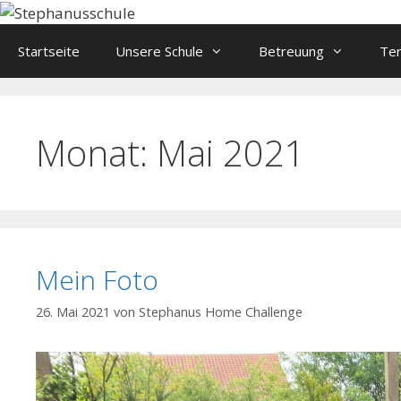
Springe
zum
Startseite
Unsere Schule
Betreuung
Te
Inhalt
Monat:
Mai 2021
Mein Foto
26. Mai 2021
von
Stephanus Home Challenge