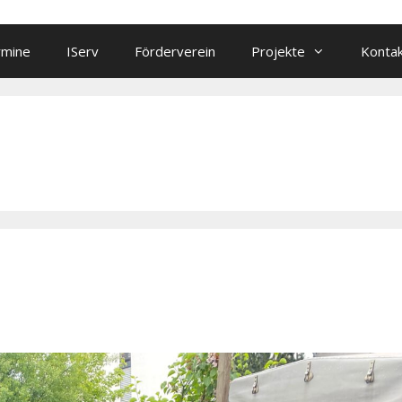
rmine
IServ
Förderverein
Projekte
Konta