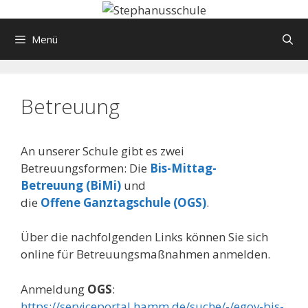
Springe
zum
Menü
Inhalt
Betreuung
An unserer Schule gibt es zwei
Betreuungsformen: Die
Bis-Mittag-
Betreuung
(
BiMi
)
und
die
O
ffene
G
anztag
s
chule (
OGS
)
.
Über die nachfolgenden Links können Sie sich
online für Betreuungsmaßnahmen anmelden.
Anmeldung
OGS
:
https://serviceportal.hamm.de/suche/-/egov-bis-