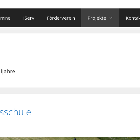
rmine
IServ
Förderverein
Projekte
Konta
ljahre
sschule