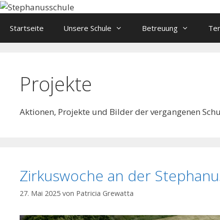
Springe
zum
Startseite
Unsere Schule
Betreuung
Te
Inhalt
Projekte
Aktionen, Projekte und Bilder der vergangenen Schu
Zirkuswoche an der Stephanu
27. Mai 2025
von
Patricia Grewatta