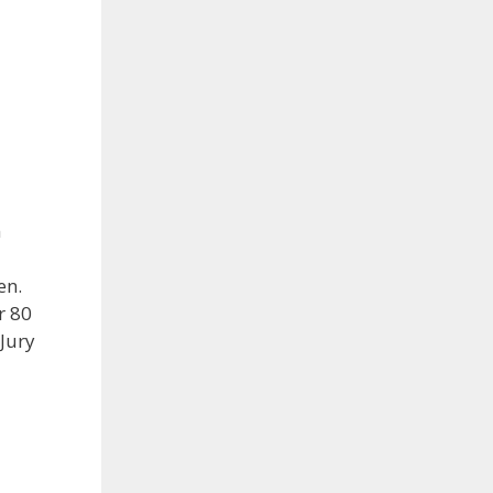
n
en.
r 80
Jury