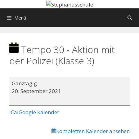
Springe
zum
Menü
Inhalt
Tempo 30 - Aktion mit
der Polizei (Klasse 3)
Tempo
Ganztägig
30
20. September 2021
-
Aktion
mit
iCal
Google Kalender
der
Polizei
Kompletten Kalender ansehen
(Klasse