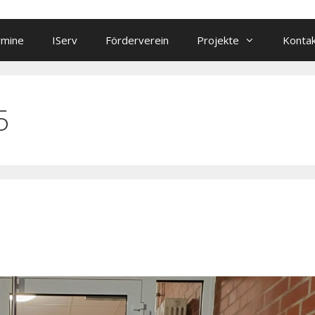
rmine
IServ
Förderverein
Projekte
Konta
5