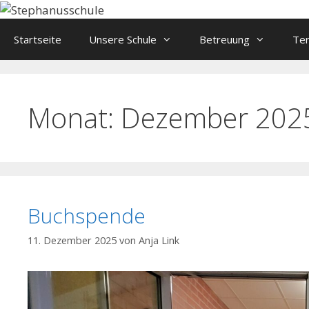
Springe
zum
Startseite
Unsere Schule
Betreuung
Te
Inhalt
Monat:
Dezember 202
Buchspende
11. Dezember 2025
von
Anja Link