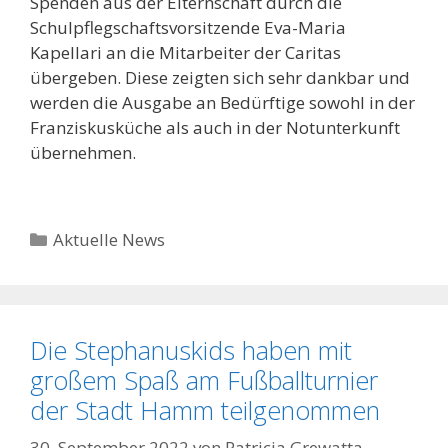
Spenden aus der Elternschaft durch die
Schulpflegschaftsvorsitzende Eva-Maria
Kapellari an die Mitarbeiter der Caritas
übergeben. Diese zeigten sich sehr dankbar und
werden die Ausgabe an Bedürftige sowohl in der
Franziskusküche als auch in der Notunterkunft
übernehmen.
Kategorien
Aktuelle News
Die Stephanuskids haben mit
großem Spaß am Fußballturnier
der Stadt Hamm teilgenommen
30. September 2022
von
Patricia Grewatta