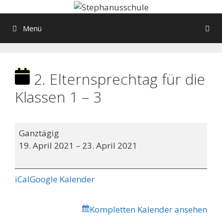
Springe
zum
Menü
Inhalt
2. Elternsprechtag für die
Klassen 1 – 3
2.
Ganztägig
Elternsprechtag
19. April 2021
–
23. April 2021
für
die
Klassen
iCal
Google Kalender
1
–
Kompletten Kalender ansehen
3