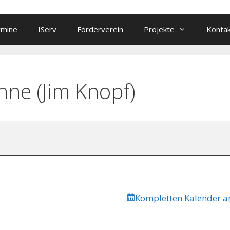
rmine
IServ
Förderverein
Projekte
Konta
ne (Jim Knopf)
Kompletten Kalender a