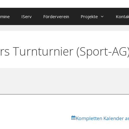
rmine
IServ
Förderverein
Projekte
Konta
s Turnturnier (Sport-AG
Kompletten Kalender a