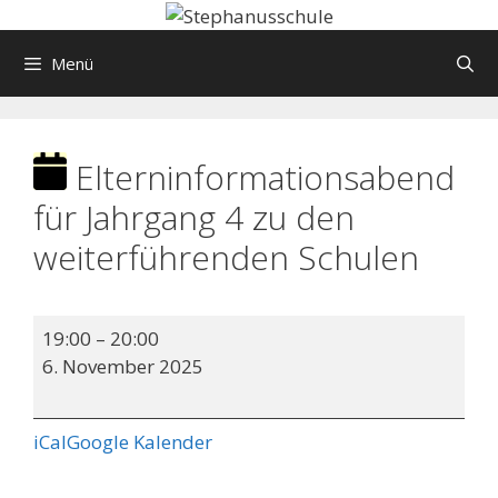
Springe
zum
Menü
Inhalt
Elterninformationsabend
für Jahrgang 4 zu den
weiterführenden Schulen
Elterninformationsabend
19:00
–
20:00
für
6. November 2025
Jahrgang
4
zu
iCal
Google Kalender
den
weiterführenden