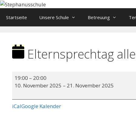
Springe
zum
Startseite
Unsere Schule
Betreuung
Te
Inhalt
Elternsprechtag all
Elternsprechtag
19:00
–
20:00
aller
10. November 2025
–
21. November 2025
Jahrgänge
iCal
Google Kalender