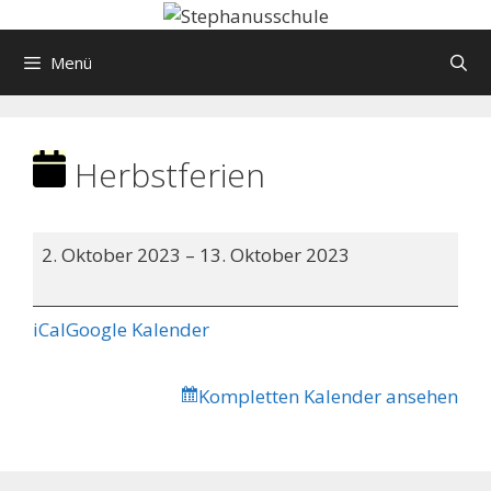
Springe
zum
Menü
Inhalt
Herbstferien
Herbstferien
2. Oktober 2023
–
13. Oktober 2023
iCal
Google Kalender
Kompletten Kalender ansehen