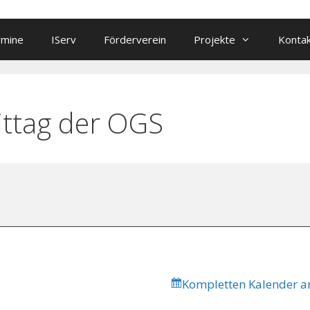
rmine
IServ
Förderverein
Projekte
Konta
ttag der OGS
Kompletten Kalender a