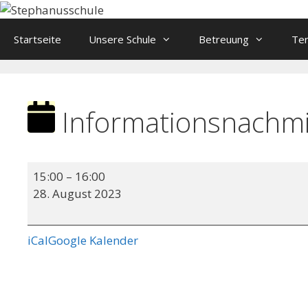
Springe
zum
Startseite
Unsere Schule
Betreuung
Te
Inhalt
Informationsnachmi
Informationsnachmittag
15:00
–
16:00
der
28. August 2023
OGS
iCal
Google Kalender