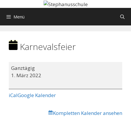
Springe
zum
Menü
Inhalt
Karnevalsfeier
Karnevalsfeier
Ganztägig
1. März 2022
iCal
Google Kalender
Kompletten Kalender ansehen