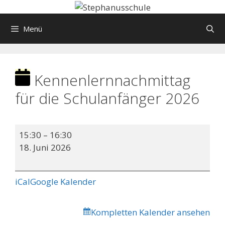
Springe
zum
Menü
Inhalt
Kennenlernnachmittag
für die Schulanfänger 2026
Kennenlernnachmittag
15:30
–
16:30
für
18. Juni 2026
die
Schulanfänger
2026
iCal
Google Kalender
Kompletten Kalender ansehen