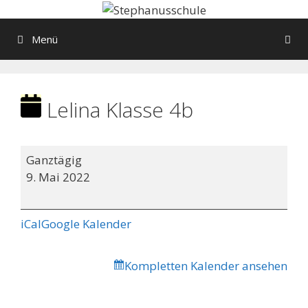
Springe
zum
Menü
Inhalt
Lelina Klasse 4b
Lelina
Ganztägig
Klasse
9. Mai 2022
4b
iCal
Google Kalender
Kompletten Kalender ansehen