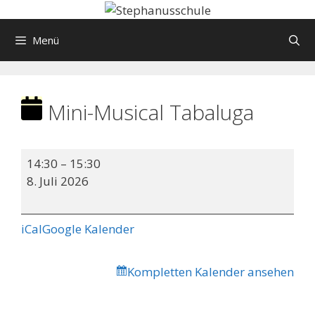
Springe
zum
Menü
Inhalt
Mini-Musical Tabaluga
Mini-
14:30
–
15:30
Musical
8. Juli 2026
Tabaluga
iCal
Google Kalender
Kompletten Kalender ansehen