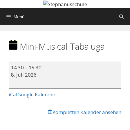
Springe
zum
Menü
Inhalt
Mini-Musical Tabaluga
Mini-
14:30
–
15:30
Musical
8. Juli 2026
Tabaluga
iCal
Google Kalender
Kompletten Kalender ansehen