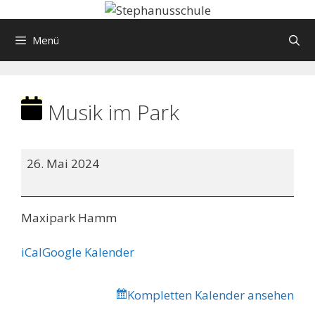
Springe
zum
Menü
Inhalt
Musik im Park
Musik
26. Mai 2024
im
Park
Maxipark Hamm
iCal
Google Kalender
Kompletten Kalender ansehen