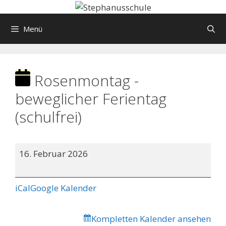
Springe
zum
Menü
Inhalt
Rosenmontag -
beweglicher Ferientag
(schulfrei)
Rosenmontag
16. Februar 2026
-
beweglicher
Ferientag
iCal
Google Kalender
(schulfrei)
Kompletten Kalender ansehen