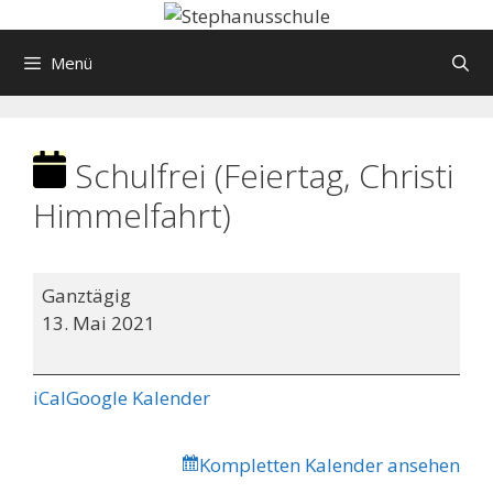
Springe
zum
Menü
Inhalt
Schulfrei (Feiertag, Christi
Himmelfahrt)
Schulfrei
Ganztägig
(Feiertag,
13. Mai 2021
Christi
Himmelfahrt)
iCal
Google Kalender
Kompletten Kalender ansehen