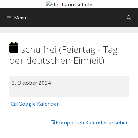
Springe
zum
Menü
Inhalt
schulfrei (Feiertag - Tag
der deutschen Einheit)
schulfrei
3. Oktober 2024
(Feiertag
-
Tag
iCal
Google Kalender
der
deutschen
Kompletten Kalender ansehen
Einheit)