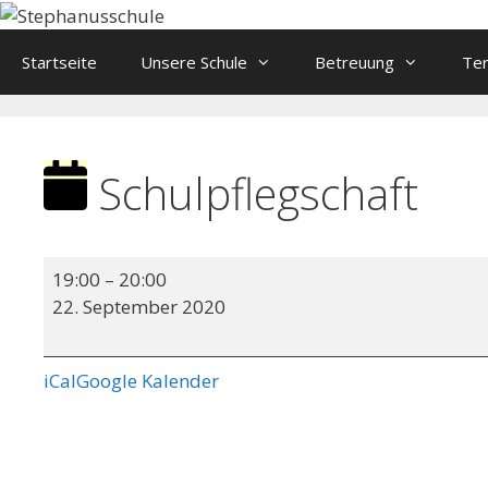
Springe
zum
Startseite
Unsere Schule
Betreuung
Te
Inhalt
Schulpflegschaft
Schulpflegschaft
19:00
–
20:00
22. September 2020
iCal
Google Kalender