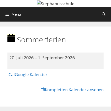
Springe
zum
Menü
Inhalt
Sommerferien
Sommerferien
20. Juli 2026
–
1. September 2026
iCal
Google Kalender
Kompletten Kalender ansehen