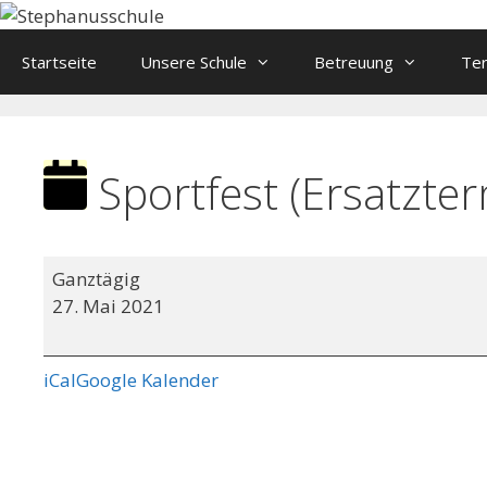
Springe
zum
Startseite
Unsere Schule
Betreuung
Te
Inhalt
Sportfest (Ersatzter
Sportfest
Ganztägig
(Ersatztermin:
27. Mai 2021
10.06.2021)
iCal
Google Kalender