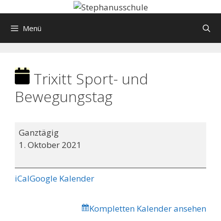
Springe
zum
Menü
Inhalt
Trixitt Sport- und
Bewegungstag
Trixitt
Ganztägig
Sport-
1. Oktober 2021
und
Bewegungstag
iCal
Google Kalender
Kompletten Kalender ansehen