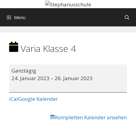
Springe
zum
Menü
Inhalt
Varia Klasse 4
Varia
Ganztägig
Klasse
24. Januar 2023
–
26. Januar 2023
4
iCal
Google Kalender
Kompletten Kalender ansehen