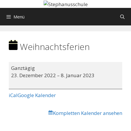
Springe
zum
Menü
Inhalt
Weihnachtsferien
Weihnachtsferien
Ganztägig
23. Dezember 2022
–
8. Januar 2023
iCal
Google Kalender
Kompletten Kalender ansehen