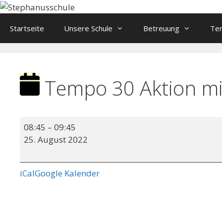
Springe
zum
Startseite
Unsere Schule
Betreuung
Te
Inhalt
Tempo 30 Aktion mit 
Tempo
08:45
–
09:45
30
25. August 2022
Aktion
mit
der
iCal
Google Kalender
Polizei
-
Klasse
3