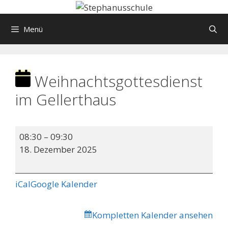
Springe
zum
Menü
Inhalt
Weihnachtsgottesdienst
im Gellerthaus
Weihnachtsgottesdienst
08:30
–
09:30
im
18. Dezember 2025
Gellerthaus
iCal
Google Kalender
Kompletten Kalender ansehen