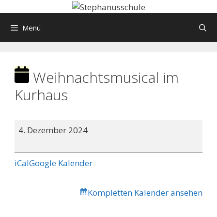
Springe
zum
Menü
Inhalt
Weihnachtsmusical im
Kurhaus
Weihnachtsmusical
4. Dezember 2024
im
Kurhaus
iCal
Google Kalender
Kompletten Kalender ansehen