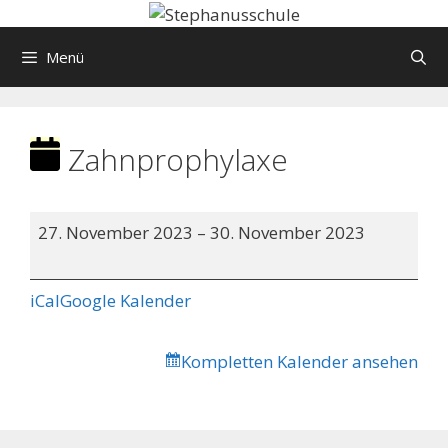
Springe
zum
Menü
Inhalt
Zahnprophylaxe
Zahnprophylaxe
27. November 2023
–
30. November 2023
iCal
Google Kalender
Kompletten Kalender ansehen