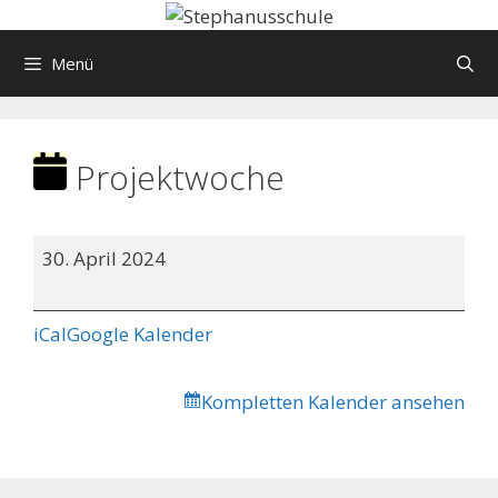
Springe
zum
Menü
Inhalt
Projektwoche
Projektwoche
30. April 2024
iCal
Google Kalender
Kompletten Kalender ansehen