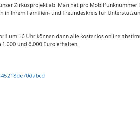
r unser Zirkusprojekt ab. Man hat pro Mobilfunknummer 
ch in Ihrem Familien- und Freundeskreis für Unterstützu
pril um 16 Uhr können dann alle kostenlos online absti
n 1.000 und 6.000 Euro erhalten.
fa345218de70dabcd