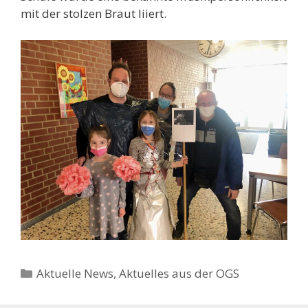
mit der stolzen Braut liiert.
Kategorien
Aktuelle News
,
Aktuelles aus der OGS