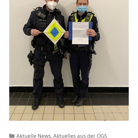
Kategorien
Aktuelle News
,
Aktuelles aus der OGS