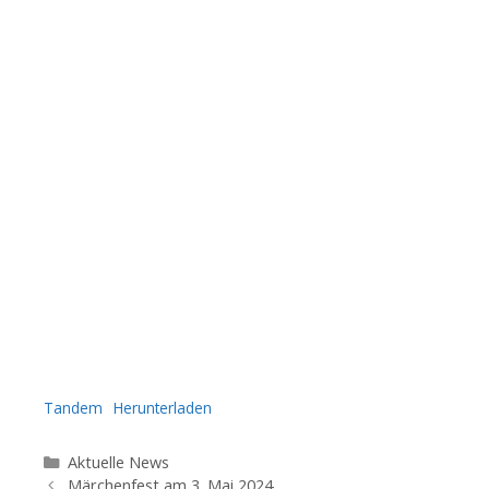
Tandem
Herunterladen
Kategorien
Aktuelle News
Beitrags-
Märchenfest am 3. Mai 2024