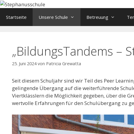
Springe
zum
Startseite
Unsere Schule
Betreuung
Te
Inhalt
„BildungsTandems – St
25. Juni 2024
von
Patricia Grewatta
Seit diesem Schuljahr sind wir Teil des Peer Lear
gelingende Übergang auf die weiterführende Schul
Viertklässlern die Möglichkeit gegeben, über die G
wertvolle Erfahrungen für den Schulübergang zu ge