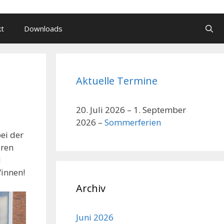
kt
Downloads
Aktuelle Termine
20. Juli 2026
–
1. September
2026
–
Sommerferien
ei der
eren
d
/innen!
Archiv
Juni 2026